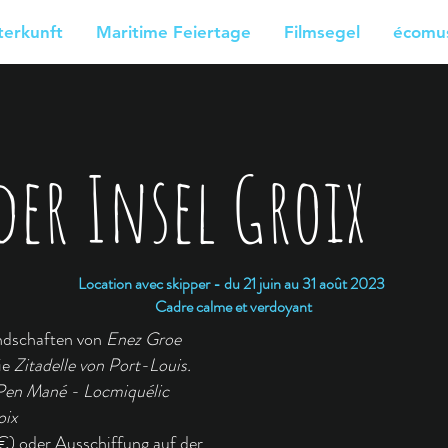
terkunft
Maritime Feiertage
Filmsegel
écomus
der Insel Groix
Location avec skipper - du 21 juin au 31 août 2023
Cadre calme et verdoyant
andschaften von
Enez Groe
ie
Zitadelle von Port-Louis.
Pen Mané - Locmiquélic
oix
 €) oder Ausschiffung auf der