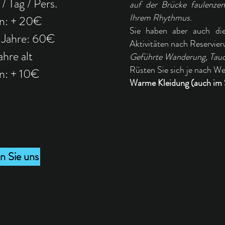
/ Tag / Pers.
auf der Brücke faulenze
Ihrem Rhythmus.
n: + 20
€
Sie haben aber auch di
12 Jahre: 60€
Aktivitäten nach Reservier
ahre alt
Geführte Wanderung, Tauch
Rüsten Sie sich je nach We
: + 10
€
Warme Kleidung (auch im
n Sie uns