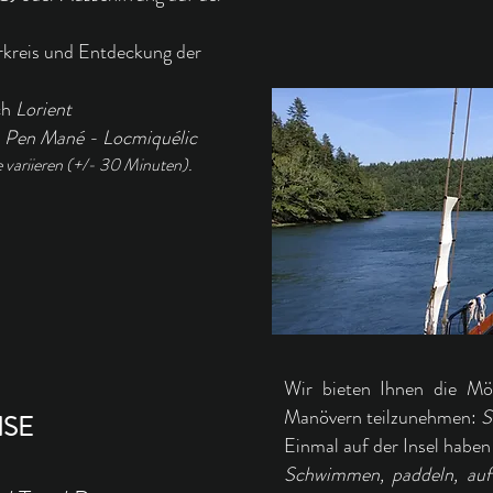
rkreis und Entdeckung der
ch
Lorient
n
Pen Mané - Locmiquélic
variieren (+/- 30 Minuten).
Wir bieten Ihnen die Mög
Manövern teilzunehmen:
S
ISE
Einmal auf der Insel haben
Schwimmen, paddeln, auf 