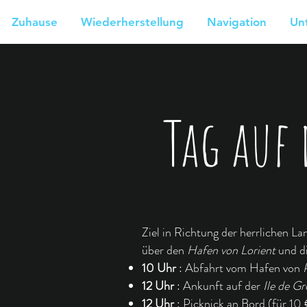
Zuhause
Wiederherstellung
Navigation
Un
Tag auf 
Ziel in Richtung der herrlichen L
über den
Hafen von Lorient
und d
10 Uhr
: Abfahrt vom Hafen von
12 Uhr
: Ankunft auf der
Ile de Gr
12 Uhr
: Picknick an Bord (für 10